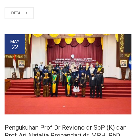
DETAIL
MAY
22
Pengukuhan Prof Dr Reviono dr SpP (K) dan
Prof Ari Natalia Probandari dr.,MPH, PhD