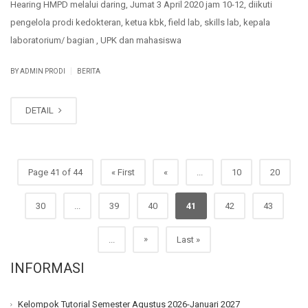
Hearing HMPD melalui daring, Jumat 3 April 2020 jam 10-12, diikuti
pengelola prodi kedokteran, ketua kbk, field lab, skills lab, kepala
laboratorium/ bagian , UPK dan mahasiswa
|
BY ADMIN PRODI
BERITA
DETAIL
Page 41 of 44
« First
«
...
10
20
30
...
39
40
41
42
43
»
...
Last »
INFORMASI
Kelompok Tutorial Semester Agustus 2026-Januari 2027