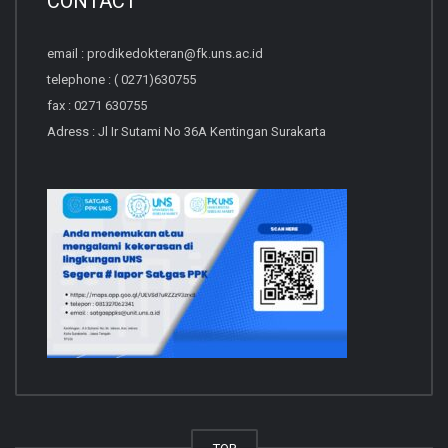
CONTACT
email : prodikedokteran@fk.uns.ac.id
telephone : ( 0271)630755
fax : 0271 630755
Adress : Jl Ir Sutami No 36A Kentingan Surakarta