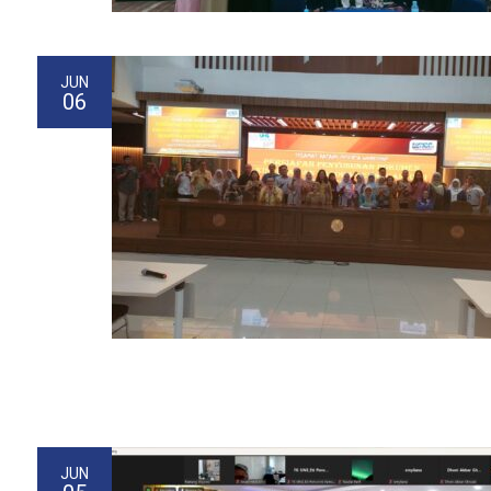
JUN
06
JUN