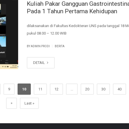
Kuliah Pakar Gangguan Gastrointestin
Pada 1 Tahun Pertama Kehidupan
dilaksanakan di Fakultas Kedokteran UNS pada tanggal 18 M
pukul 08.00 – 12.00 WIB
|
BY ADMIN PRODI
BERITA
DETAIL
9
10
11
12
...
20
30
40
»
Last »