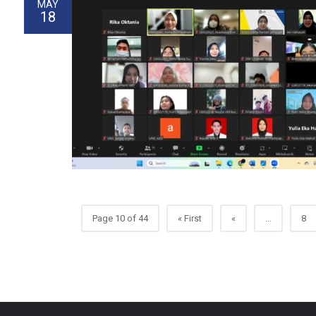
MAY
18
Page 10 of 44
« First
«
...
8