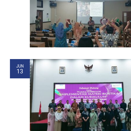
JUN
13