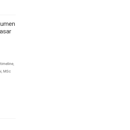
kumen
dasar
timeline,
ni, MSc