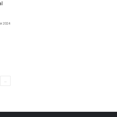
al
ei 2024
...