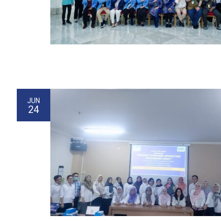
JUN
24