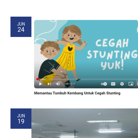
JUN
24
JUN
19