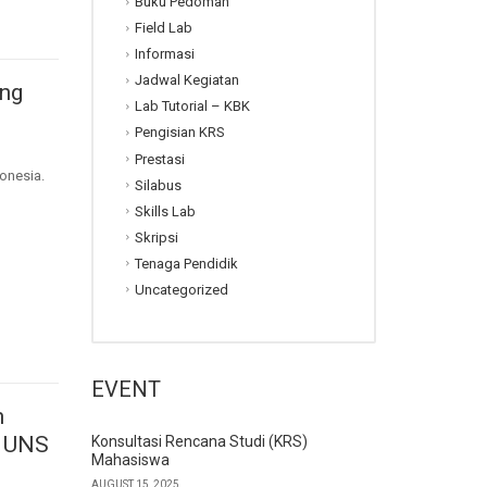
Buku Pedoman
Field Lab
Informasi
Jadwal Kegiatan
ng
Lab Tutorial – KBK
Pengisian KRS
Prestasi
onesia.
Silabus
Skills Lab
Skripsi
Tenaga Pendidik
Uncategorized
EVENT
m
n UNS
Konsultasi Rencana Studi (KRS)
Mahasiswa
AUGUST 15, 2025