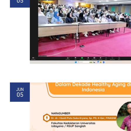
05
JUN
05