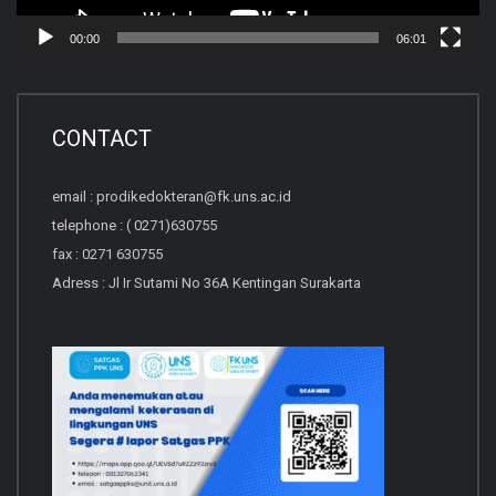
00:00
06:01
CONTACT
email : prodikedokteran@fk.uns.ac.id
telephone : ( 0271)630755
fax : 0271 630755
Adress : Jl Ir Sutami No 36A Kentingan Surakarta