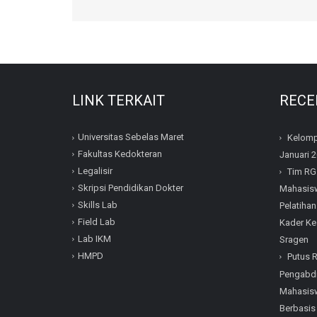
LINK TERKAIT
RECE
Universitas Sebelas Maret
Kelomp
Fakultas Kedokteran
Januari 
Legalisir
Tim RG
Skripsi Pendidikan Dokter
Mahasisw
Skills Lab
Pelatihan
Field Lab
Kader Ke
Lab IKM
Sragen
HMPD
Putus 
Pengabdi
Mahasisw
Berbasis