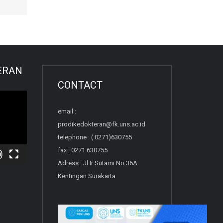
ERAN
CONTACT
email :
prodikedokteran@fk.uns.ac.id
telephone : ( 0271)630755
fax : 0271 630755
Adress : Jl Ir Sutami No 36A
Kentingan Surakarta