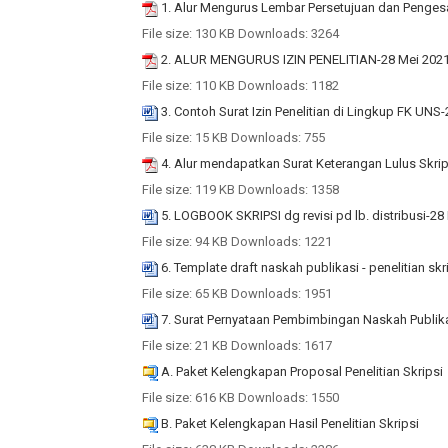
1. Alur Mengurus Lembar Persetujuan dan Penges
File size:
130 KB
Downloads:
3264
2. ALUR MENGURUS IZIN PENELITIAN-28 Mei 202
File size:
110 KB
Downloads:
1182
3. Contoh Surat Izin Penelitian di Lingkup FK UNS
File size:
15 KB
Downloads:
755
4. Alur mendapatkan Surat Keterangan Lulus Skri
File size:
119 KB
Downloads:
1358
5. LOGBOOK SKRIPSI dg revisi pd lb. distribusi-28
File size:
94 KB
Downloads:
1221
6. Template draft naskah publikasi - penelitian sk
File size:
65 KB
Downloads:
1951
7. Surat Pernyataan Pembimbingan Naskah Publik
File size:
21 KB
Downloads:
1617
A. Paket Kelengkapan Proposal Penelitian Skripsi
File size:
616 KB
Downloads:
1550
B. Paket Kelengkapan Hasil Penelitian Skripsi