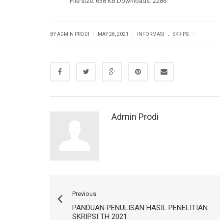
File size:
638 KB
Downloads:
2286
.
|
|
|
BY ADMIN PRODI
MAY 28, 2021
INFORMASI
SKRIPSI
Admin Prodi
Previous
PANDUAN PENULISAN HASIL PENELITIAN
SKRIPSI TH 2021