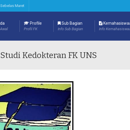
 Sebelas Maret
da
Profile
Sub Bagian
Kemahasiswa
Awal
Profil FK
Info Sub Bagian
Info Kemahasiswa
 Studi Kedokteran FK UNS