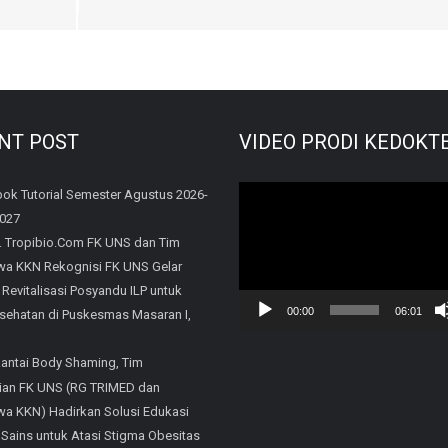
NT POST
VIDEO PRODI KEDOKT
Video
ok Tutorial Semester Agustus 2026-
2027
Player
. Tropibio.Com FK UNS dan Tim
a KKN Rekognisi FK UNS Gelar
 Revitalisasi Posyandu ILP untuk
00:00
06:01
sehatan di Puskesmas Masaran I,
Rantai Body Shaming, Tim
an FK UNS (RG TRIMED dan
a KKN) Hadirkan Solusi Edukasi
 Sains untuk Atasi Stigma Obesitas