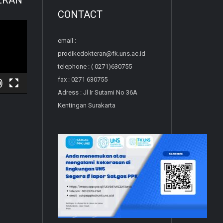
CONTACT
email :
prodikedokteran@fk.uns.ac.id
telephone : ( 0271)630755
fax : 0271 630755
Adress : Jl Ir Sutami No 36A
Kentingan Surakarta