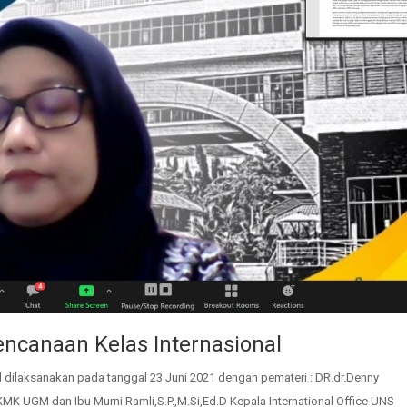
canaan Kelas Internasional
dilaksanakan pada tanggal 23 Juni 2021 dengan pemateri : DR.dr.Denny
MK UGM dan Ibu Murni Ramli,S.P.,M.Si,Ed.D Kepala International Office UNS