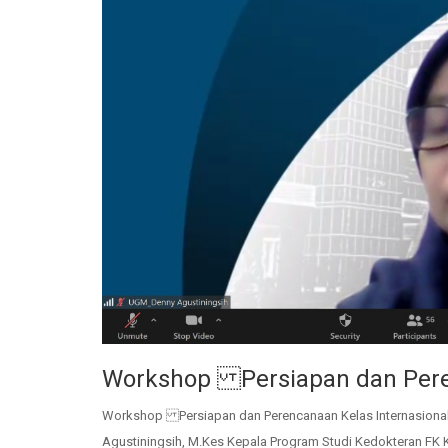
Workshop Persiapan dan Peren
Workshop Persiapan dan Perencanaan Kelas Internasional 
Agustiningsih, M.Kes Kepala Program Studi Kedokteran FK K