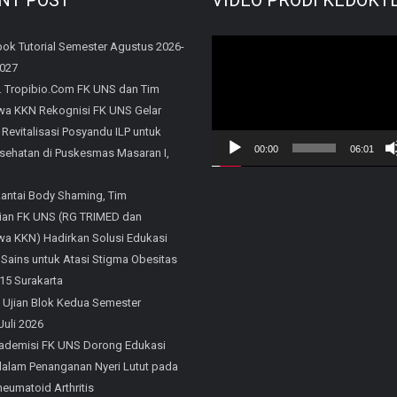
Video
ok Tutorial Semester Agustus 2026-
2027
Player
. Tropibio.Com FK UNS dan Tim
a KKN Rekognisi FK UNS Gelar
 Revitalisasi Posyandu ILP untuk
00:00
06:01
sehatan di Puskesmas Masaran I,
Rantai Body Shaming, Tim
an FK UNS (RG TRIMED dan
a KKN) Hadirkan Solusi Edukasi
 Sains untuk Atasi Stigma Obesitas
15 Surakarta
 Ujian Blok Kedua Semester
Juli 2026
ademisi FK UNS Dorong Edukasi
 dalam Penanganan Nyeri Lutut pada
eumatoid Arthritis