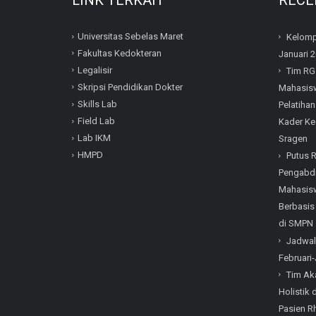
Universitas Sebelas Maret
Kelomp
Fakultas Kedokteran
Januari 
Legalisir
Tim RG
Skripsi Pendidikan Dokter
Mahasisw
Skills Lab
Pelatihan
Field Lab
Kader Ke
Lab IKM
Sragen
HMPD
Putus 
Pengabdi
Mahasisw
Berbasis
di SMPN 
Jadwal
Februari-
Tim Ak
Holistik
Pasien Rh