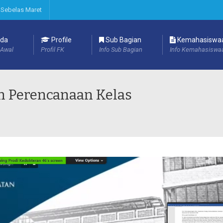
 Sebelas Maret
da
Profile
Sub Bagian
Kemahasiswa
Awal
Profil FK
Info Sub Bagian
Info Kemahasiswa
 Perencanaan Kelas