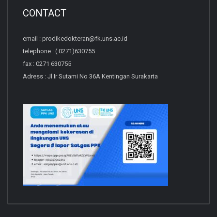
CONTACT
email : prodikedokteran@fk.uns.ac.id
telephone : ( 0271)630755
fax : 0271 630755
Adress : Jl Ir Sutami No 36A Kentingan Surakarta