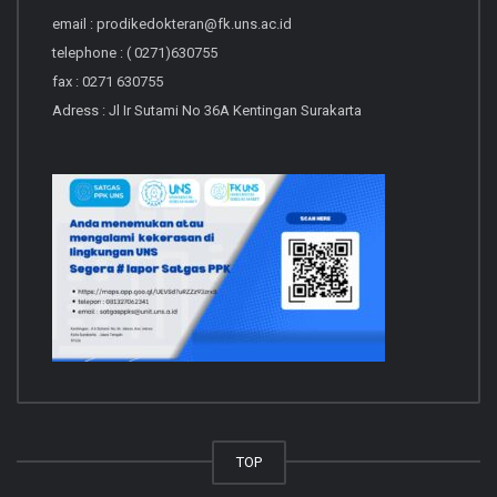
email : prodikedokteran@fk.uns.ac.id
telephone : ( 0271)630755
fax : 0271 630755
Adress : Jl Ir Sutami No 36A Kentingan Surakarta
TOP