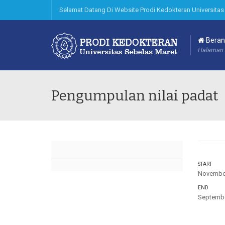
Selamat Datang Di Website Prodi Kedokteran Universitas
Beran
Halaman 
Pengumpulan nilai padat
START
November
END
Septembe