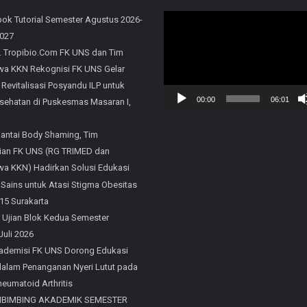
Video
ok Tutorial Semester Agustus 2026-
2027
Player
. Tropibio.Com FK UNS dan Tim
a KKN Rekognisi FK UNS Gelar
 Revitalisasi Posyandu ILP untuk
00:00
06:01
sehatan di Puskesmas Masaran I,
Rantai Body Shaming, Tim
an FK UNS (RG TRIMED dan
a KKN) Hadirkan Solusi Edukasi
 Sains untuk Atasi Stigma Obesitas
15 Surakarta
 Ujian Blok Kedua Semester
Juli 2026
ademisi FK UNS Dorong Edukasi
 dalam Penanganan Nyeri Lutut pada
eumatoid Arthritis
MBIMBING AKADEMIK SEMESTER