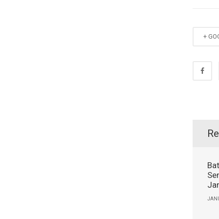
+ GO
Re
Bat
Se
Ja
JANU