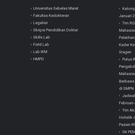
Universitas Sebelas Maret
Kelomp
Fakultas Kedokteran
Januari 
Legalisir
Tim RG
Skripsi Pendidikan Dokter
Mahasisw
Skills Lab
Pelatihan
Field Lab
Kader Ke
Lab IKM
Sragen
HMPD
Putus 
Pengabdi
Mahasisw
Berbasis
di SMPN 
Jadwal
Februari-
Tim Ak
Holistik
Pasien Rh
SK PE