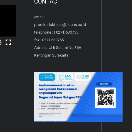
CONTACT
email :
prodikedokteran@fk.uns.ac.id
telephone : ( 0271)630755
fax : 0271 630755
Adress : Jl Ir Sutami No 36A
Kentingan Surakarta