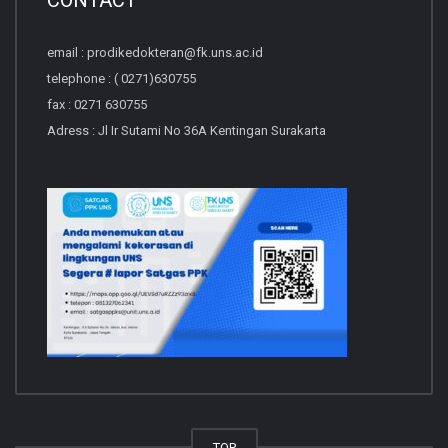
email : prodikedokteran@fk.uns.ac.id
telephone : ( 0271)630755
fax : 0271 630755
Adress : Jl Ir Sutami No 36A Kentingan Surakarta
TOP