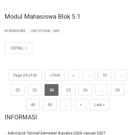
Modul Mahasiswa Blok 5.1
|
BY ADMIN KBK
LAB TUTORIAL - KBK
DETAIL
Page 24 of 62
« First
«
...
10
...
22
23
24
25
26
...
30
»
40
50
...
Last »
INFORMASI
Kelompok Tutorial Semester Agustus 2026-Januari 2027