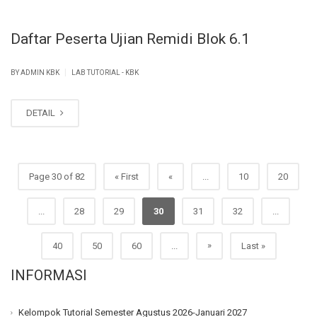
Daftar Peserta Ujian Remidi Blok 6.1
|
BY ADMIN KBK
LAB TUTORIAL - KBK
DETAIL
Page 30 of 82
« First
«
...
10
20
...
28
29
30
31
32
...
»
40
50
60
...
Last »
INFORMASI
Kelompok Tutorial Semester Agustus 2026-Januari 2027