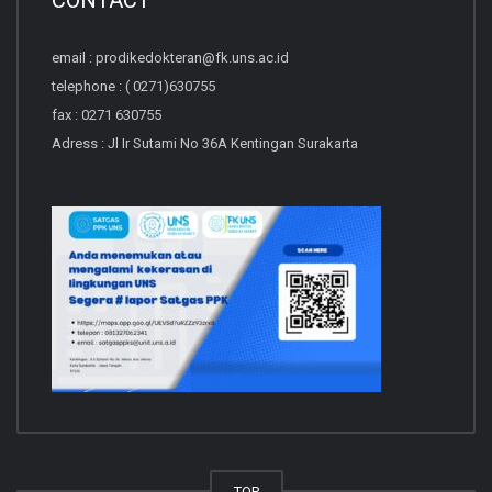
email : prodikedokteran@fk.uns.ac.id
telephone : ( 0271)630755
fax : 0271 630755
Adress : Jl Ir Sutami No 36A Kentingan Surakarta
TOP