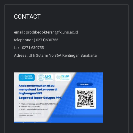
CONTACT
email : prodikedokteran@fk.uns.ac.id
telephone : ( 0271)630755
fax : 0271 630755
Adress : Jl Ir Sutami No 36A Kentingan Surakarta