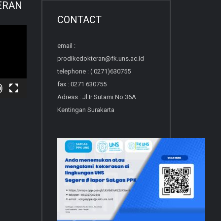
ERAN
CONTACT
email :
prodikedokteran@fk.uns.ac.id
telephone : ( 0271)630755
fax : 0271 630755
Adress : Jl Ir Sutami No 36A
Kentingan Surakarta