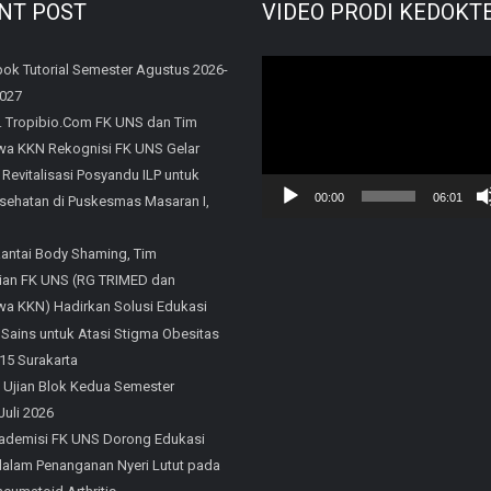
NT POST
VIDEO PRODI KEDOKT
Video
ok Tutorial Semester Agustus 2026-
2027
Player
. Tropibio.Com FK UNS dan Tim
a KKN Rekognisi FK UNS Gelar
 Revitalisasi Posyandu ILP untuk
00:00
06:01
sehatan di Puskesmas Masaran I,
Rantai Body Shaming, Tim
an FK UNS (RG TRIMED dan
a KKN) Hadirkan Solusi Edukasi
 Sains untuk Atasi Stigma Obesitas
15 Surakarta
 Ujian Blok Kedua Semester
Juli 2026
ademisi FK UNS Dorong Edukasi
 dalam Penanganan Nyeri Lutut pada