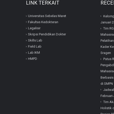
LINK TERKAIT
RECE
Universitas Sebelas Maret
Kelomp
Fakultas Kedokteran
Januari 
Legalisir
Tim RG
Skripsi Pendidikan Dokter
Mahasisw
Skills Lab
Pelatihan
Field Lab
Kader Ke
Lab IKM
Sragen
HMPD
Putus 
Pengabdi
Mahasisw
Berbasis
di SMPN 
Jadwal
Februari-
Tim Ak
Holistik