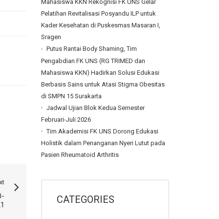
Mahasiswa KKN Rekognisi FK UNS Gelar
Pelatihan Revitalisasi Posyandu ILP untuk
Kader Kesehatan di Puskesmas Masaran I,
Sragen
Putus Rantai Body Shaming, Tim
Pengabdian FK UNS (RG TRIMED dan
Mahasiswa KKN) Hadirkan Solusi Edukasi
Berbasis Sains untuk Atasi Stigma Obesitas
di SMPN 15 Surakarta
Jadwal Ujian Blok Kedua Semester
Februari-Juli 2026
Tim Akademisi FK UNS Dorong Edukasi
Holistik dalam Penanganan Nyeri Lutut pada
Pasien Rheumatoid Arthritis
xt
0-
CATEGORIES
21