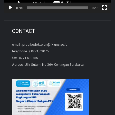
00:00
06:01
CONTACT
email : prodikedokteran@fk.uns.ac.id
telephone : ( 0271)630755
fax : 0271 630755
Adress : Jl Ir Sutami No 36A Kentingan Surakarta