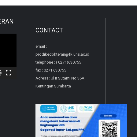
ERAN
CONTACT
email :
prodikedokteran@fk.uns.ac.id
telephone : ( 0271)630755
fax : 0271 630755
Adress : Jl Ir Sutami No 36A
Kentingan Surakarta