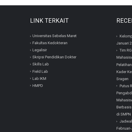
LINK TERKAIT
RECE
Universitas Sebelas Maret
Kelomp
Fakultas Kedokteran
Januari 
Legalisir
Tim RG
Skripsi Pendidikan Dokter
Mahasisw
Skills Lab
Pelatihan
Field Lab
Kader Ke
Lab IKM
Sragen
HMPD
Putus 
Pengabdi
Mahasisw
Berbasis
di SMPN 
Jadwal
Februari-