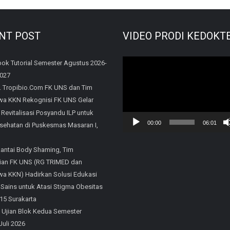
NT POST
VIDEO PRODI KEDOKT
Video
ok Tutorial Semester Agustus 2026-
2027
Player
. Tropibio.Com FK UNS dan Tim
a KKN Rekognisi FK UNS Gelar
 Revitalisasi Posyandu ILP untuk
00:00
06:01
sehatan di Puskesmas Masaran I,
Rantai Body Shaming, Tim
an FK UNS (RG TRIMED dan
a KKN) Hadirkan Solusi Edukasi
 Sains untuk Atasi Stigma Obesitas
15 Surakarta
 Ujian Blok Kedua Semester
Juli 2026