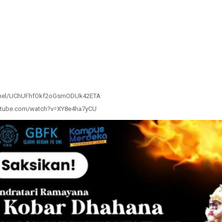
annel/UChUFhfOkf2oGsmODUk42ETA
youtube.com/watch?v=XY8e4ha7yCU