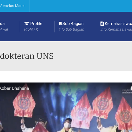
 Sebelas Maret
da
Profile
Sub Bagian
Kemahasiswa
Awal
Profil FK
Info Sub Bagian
Info Kemahasiswa
edokteran UNS