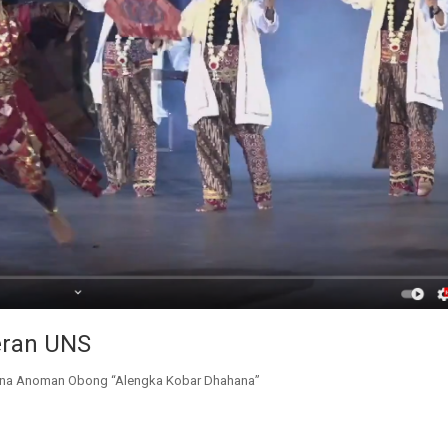
eran UNS
yana Anoman Obong “Alengka Kobar Dhahana”