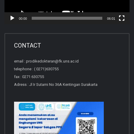
00:00
06:01
CONTACT
email : prodikedokteran@fk.uns.ac.id
telephone : ( 0271)630755
fax : 0271 630755
Adress : Jl Ir Sutami No 36A Kentingan Surakarta