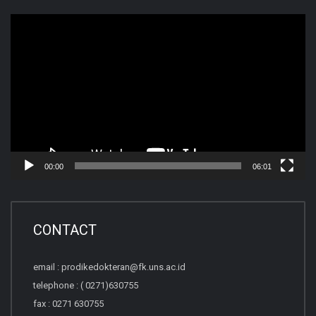
Video
Player
00:00
06:01
CONTACT
email : prodikedokteran@fk.uns.ac.id
telephone : ( 0271)630755
fax : 0271 630755