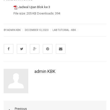
Jadwal Ujian Blok ke 3
File size:
205 KB
Downloads:
394
|
|
|
BY ADMIN KBK
DECEMBER 10, 2020
LAB TUTORIAL - KBK
admin KBK
Previous