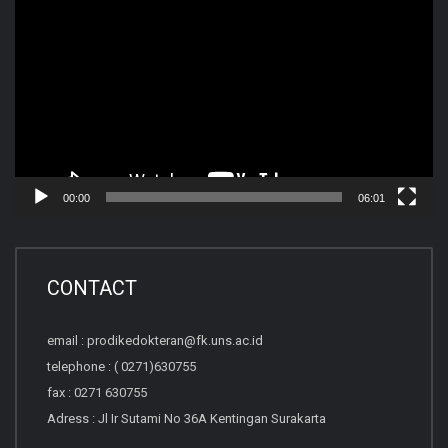
Player
00:00
06:01
CONTACT
email : prodikedokteran@fk.uns.ac.id
telephone : ( 0271)630755
fax : 0271 630755
Adress : Jl Ir Sutami No 36A Kentingan Surakarta