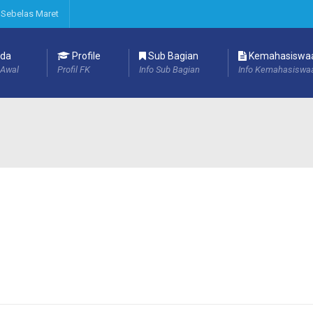
 Sebelas Maret
da
Profile
Sub Bagian
Kemahasiswa
Awal
Profil FK
Info Sub Bagian
Info Kemahasiswa