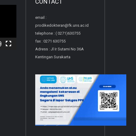
CONTACT
email :
prodikedokteran@fk.uns.ac.id
telephone : ( 0271)630755
fax : 0271 630755
Adress : Jl Ir Sutami No 36A
Kentingan Surakarta