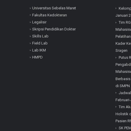
Universitas Sebelas Maret
Kelomp
Fakultas Kedokteran
Januari 
Legalisir
Tim RG
Skripsi Pendidikan Dokter
Mahasisw
Skills Lab
Pelatihan
Field Lab
Kader Ke
Lab IKM
Sragen
HMPD
Putus 
Pengabdi
Mahasisw
Berbasis
di SMPN 
Jadwal
Februari-
Tim Ak
Holistik
Pasien Rh
SK PE