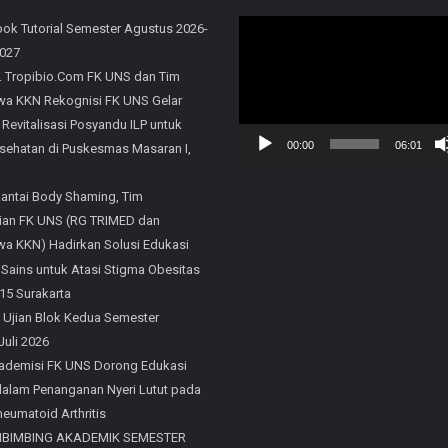
Video
ok Tutorial Semester Agustus 2026-
2027
Player
. Tropibio.Com FK UNS dan Tim
a KKN Rekognisi FK UNS Gelar
 Revitalisasi Posyandu ILP untuk
00:00
06:01
sehatan di Puskesmas Masaran I,
Rantai Body Shaming, Tim
an FK UNS (RG TRIMED dan
a KKN) Hadirkan Solusi Edukasi
 Sains untuk Atasi Stigma Obesitas
15 Surakarta
 Ujian Blok Kedua Semester
Juli 2026
ademisi FK UNS Dorong Edukasi
 dalam Penanganan Nyeri Lutut pada
eumatoid Arthritis
MBIMBING AKADEMIK SEMESTER