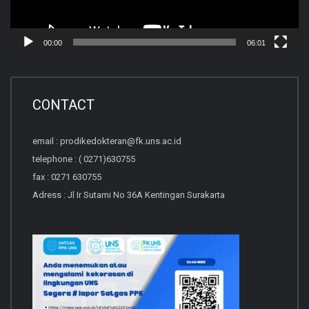
00:00
06:01
CONTACT
email : prodikedokteran@fk.uns.ac.id
telephone : ( 0271)630755
fax : 0271 630755
Adress : Jl Ir Sutami No 36A Kentingan Surakarta