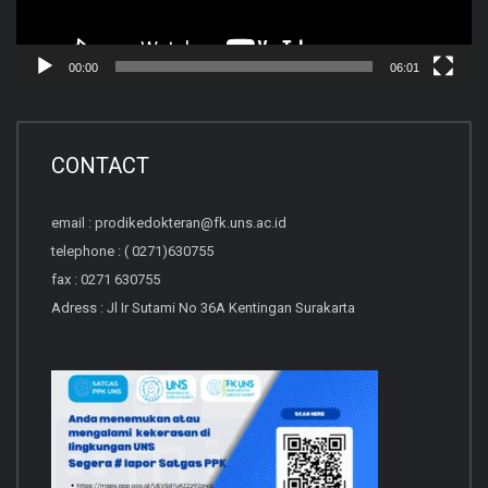
00:00
06:01
CONTACT
email : prodikedokteran@fk.uns.ac.id
telephone : ( 0271)630755
fax : 0271 630755
Adress : Jl Ir Sutami No 36A Kentingan Surakarta