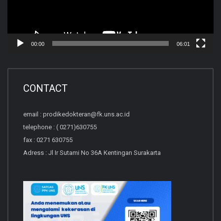
00:00
06:01
CONTACT
email : prodikedokteran@fk.uns.ac.id
telephone : ( 0271)630755
fax : 0271 630755
Adress : Jl Ir Sutami No 36A Kentingan Surakarta