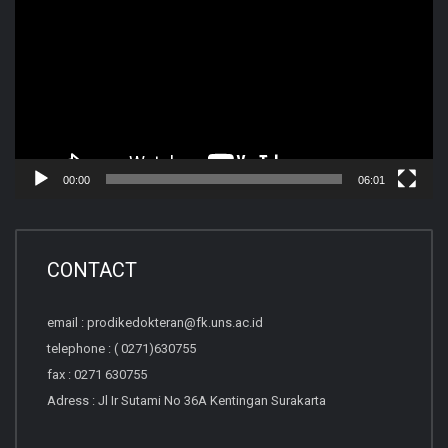
Player
00:00
06:01
CONTACT
email : prodikedokteran@fk.uns.ac.id
telephone : ( 0271)630755
fax : 0271 630755
Adress : Jl Ir Sutami No 36A Kentingan Surakarta